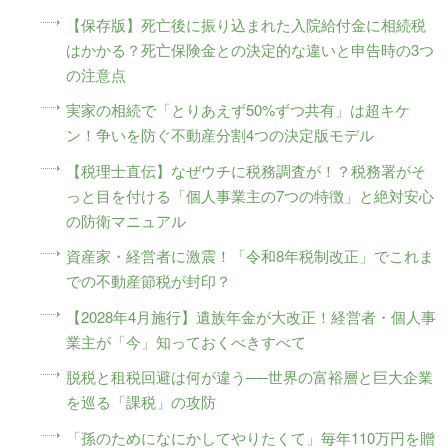
【保存版】死亡後に振り込まれた入院給付金に相続税
はかかる？死亡保険金との決定的な違いと申告時の3つ
の注意点
実家の相続で「とりあえず50%ずつ共有」は超キケ
ン！争いを防ぐ不動産分割4つの決定版モデル
【税理士直伝】なぜウチに税務調査が！？税務署がそ
っと目を付ける「個人事業主の7つの特徴」と絶対安心
の防衛マニュアル
資産家・経営者に激震！「令和8年税制改正」でこれま
での不動産節税が封印？
【2028年4月施行】遺族年金が大改正！経営者・個人事
業主が「今」知っておくべきすべて
脱税と租税回避は何が違う──世界の富裕層と巨大企業
を巡る「課税」の攻防
「孫のためになにかしてやりたくて」毎年110万円を贈