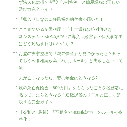
ず法人化は損？ 新設「3割特例」と簡易課税の正しい
選び方完全ガイド
「収入ゼロなのに住民税の納付書が届いた！」
ここまでやるか国税庁！「申告漏れは絶対許さない」
新システム・KSK2がついに導入…経営者・個人事業主
はどう対処すればいいのか？
お盆の実家整理で「親の借金」が見つかったら？知っ
ておくべき相続放棄「3か月ルール」と失敗しない回避
策
夫が亡くなったら、妻の年金はどうなる?
親の死亡保険金「500万円」をもらったことを税務署に
黙っていたらどうなる？追徴課税のリアルと正しく節
税する完全ガイド
【令和8年最新】「不動産で相続税対策」のルールが厳
格化！