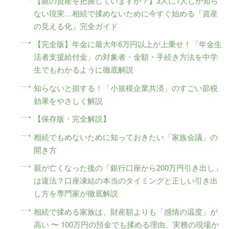
【親の資産を把握していますか？】3人に1人しか知ら
ない現実…相続で揉めないために今すぐ始める「資産
の見える化」完全ガイド
【完全版】年金に最大年6万円以上が上乗せ！「年金生
活者支援給付金」の対象者・金額・手続き方法を中学
生でもわかるように徹底解説
知らないと損する！「小規模企業共済」のすごい節税
効果をやさしく解説
【保存版・完全解説】
相続でもめないために知っておきたい「家族会議」の
開き方
親が亡くなった後の「銀行口座から200万円引き出し」
は違法？口座凍結の本当のタイミングと正しい引き出
し方を専門家が徹底解説
相続で揉める家族は、財産額よりも「感情の温度」が
高い 〜 100万円の預金でも揉める理由、実務の現場か