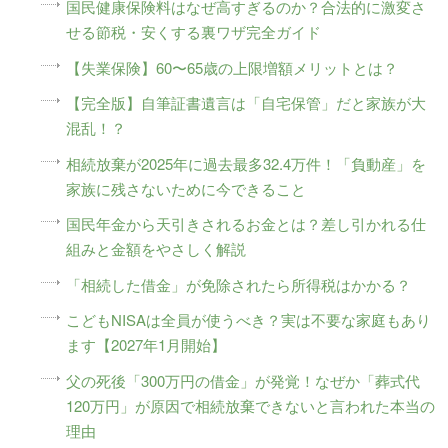
国民健康保険料はなぜ高すぎるのか？合法的に激変さ
せる節税・安くする裏ワザ完全ガイド
【失業保険】60〜65歳の上限増額メリットとは？
【完全版】自筆証書遺言は「自宅保管」だと家族が大
混乱！？
相続放棄が2025年に過去最多32.4万件！「負動産」を
家族に残さないために今できること
国民年金から天引きされるお金とは？差し引かれる仕
組みと金額をやさしく解説
「相続した借金」が免除されたら所得税はかかる？
こどもNISAは全員が使うべき？実は不要な家庭もあり
ます【2027年1月開始】
父の死後「300万円の借金」が発覚！なぜか「葬式代
120万円」が原因で相続放棄できないと言われた本当の
理由