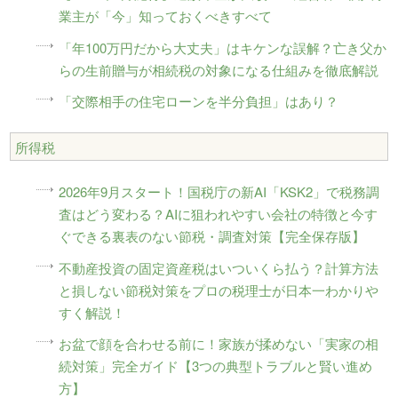
業主が「今」知っておくべきすべて
「年100万円だから大丈夫」はキケンな誤解？亡き父か
らの生前贈与が相続税の対象になる仕組みを徹底解説
「交際相手の住宅ローンを半分負担」はあり？
所得税
2026年9月スタート！国税庁の新AI「KSK2」で税務調
査はどう変わる？AIに狙われやすい会社の特徴と今す
ぐできる裏表のない節税・調査対策【完全保存版】
不動産投資の固定資産税はいついくら払う？計算方法
と損しない節税対策をプロの税理士が日本一わかりや
すく解説！
お盆で顔を合わせる前に！家族が揉めない「実家の相
続対策」完全ガイド【3つの典型トラブルと賢い進め
方】