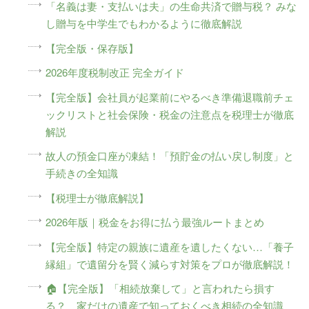
「名義は妻・支払いは夫」の生命共済で贈与税？ みな
し贈与を中学生でもわかるように徹底解説
【完全版・保存版】
2026年度税制改正 完全ガイド
【完全版】会社員が起業前にやるべき準備退職前チェ
ックリストと社会保険・税金の注意点を税理士が徹底
解説
故人の預金口座が凍結！「預貯金の払い戻し制度」と
手続きの全知識
【税理士が徹底解説】
2026年版｜税金をお得に払う最強ルートまとめ
【完全版】特定の親族に遺産を遺したくない…「養子
縁組」で遺留分を賢く減らす対策をプロが徹底解説！
🏠【完全版】「相続放棄して」と言われたら損す
る？ 家だけの遺産で知っておくべき相続の全知識