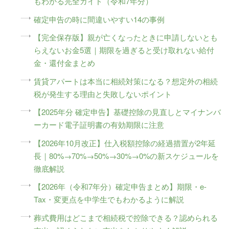
もわかる完全ガイド（令和7年分）
確定申告の時に間違いやすい14の事例
【完全保存版】親が亡くなったときに申請しないとも
らえないお金5選｜期限を過ぎると受け取れない給付
金・還付金まとめ
賃貸アパートは本当に相続対策になる？想定外の相続
税が発生する理由と失敗しないポイント
【2025年分 確定申告】基礎控除の見直しとマイナンバ
ーカード電子証明書の有効期限に注意
【2026年10月改正】仕入税額控除の経過措置が2年延
長｜80%→70%→50%→30%→0%の新スケジュールを
徹底解説
【2026年（令和7年分）確定申告まとめ】期限・e-
Tax・変更点を中学生でもわかるように解説
葬式費用はどこまで相続税で控除できる？認められる