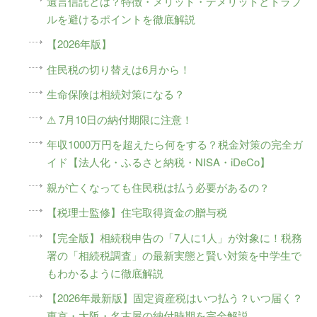
遺言信託とは？特徴・メリット・デメリットとトラブ
ルを避けるポイントを徹底解説
【2026年版】
住民税の切り替えは6月から！
生命保険は相続対策になる？
⚠ 7月10日の納付期限に注意！
年収1000万円を超えたら何をする？税金対策の完全ガ
イド【法人化・ふるさと納税・NISA・iDeCo】
親が亡くなっても住民税は払う必要があるの？
【税理士監修】住宅取得資金の贈与税
【完全版】相続税申告の「7人に1人」が対象に！税務
署の「相続税調査」の最新実態と賢い対策を中学生で
もわかるように徹底解説
【2026年最新版】固定資産税はいつ払う？いつ届く？
東京・大阪・名古屋の納付時期を完全解説