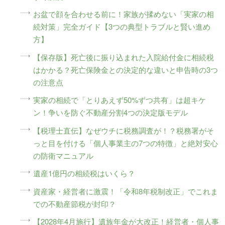
お盆で顔を合わせる前に！家族が揉めない「実家の相
続対策」完全ガイド【3つの典型トラブルと賢い進め
方】
【保存版】死亡後に振り込まれた入院給付金に相続税
はかかる？死亡保険金との決定的な違いと申告時の3つ
の注意点
実家の相続で「とりあえず50%ずつ共有」は超キケ
ン！争いを防ぐ不動産分割4つの決定版モデル
【税理士直伝】なぜウチに税務調査が！？税務署がそ
っと目を付ける「個人事業主の7つの特徴」と絶対安心
の防衛マニュアル
遺産1億円の相続税はいくら？
資産家・経営者に激震！「令和8年税制改正」でこれま
での不動産節税が封印？
【2028年4月施行】遺族年金が大改正！経営者・個人事