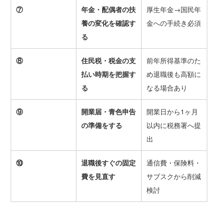
⑦
年金・配偶者の扶
厚生年金→国民年
養の変化を確認す
金への手続き必須
る
⑧
住民税・税金の支
前年所得基準のた
払い時期を把握す
め退職後も高額に
る
なる場合あり
⑨
開業届・青色申告
開業日から1ヶ月
の準備をする
以内に税務署へ提
出
⑩
退職後すぐの固定
通信費・保険料・
費を見直す
サブスクから削減
検討