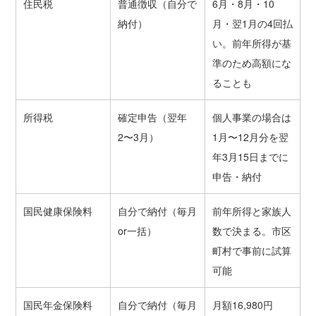
住民税
普通徴収（自分で
6月・8月・10
納付）
月・翌1月の4回払
い。前年所得が基
準のため高額にな
ることも
所得税
確定申告（翌年
個人事業の場合は
2〜3月）
1月〜12月分を翌
年3月15日までに
申告・納付
国民健康保険料
自分で納付（毎月
前年所得と家族人
or一括）
数で決まる。市区
町村で事前に試算
可能
国民年金保険料
自分で納付（毎月
月額16,980円