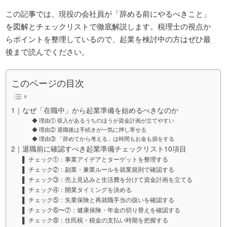
この記事では、現役の会社員が「辞める前にやるべきこと」
を図解とチェックリストで徹底解説します。税理士の視点か
らポイントを整理しているので、起業を検討中の方はぜひ最
後まで読んでください。
このページの目次
1｜なぜ「在職中」から起業準備を始めるべきなのか
◆ 理由① 収入があるうちのほうが資金計画が立てやすい
◆ 理由② 退職後は手続きが一気に押し寄せる
◆ 理由③ 「辞めてから考える」は時間もお金も損をする
2｜退職前に確認すべき起業準備チェックリスト10項目
▌ チェック①：事業アイデアとターゲットを整理する
▌ チェック②：副業・兼業ルールを就業規則で確認する
▌ チェック③：売上見込みと生活費を分けて資金計画を立てる
▌ チェック④：開業タイミングを決める
▌ チェック⑤：失業保険と再就職手当の扱いを確認する
▌ チェック⑥〜⑦：健康保険・年金の切り替えを確認する
▌ チェック⑧：住民税・税金の支払い時期を把握する