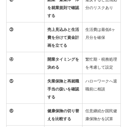
を就業規則で確認
分のリスクあり
する
③
売上見込みと生活
生活費は最低6ヶ
費を分けて資金計
月分を確保
画を立てる
④
開業タイミングを
繁忙期・税務処理
決める
を考慮して設定
⑤
失業保険と再就職
ハローワークへ退
手当の扱いを確認
職前に相談
する
⑥
健康保険の切り替
任意継続か国民健
えを比較する
康保険かを試算