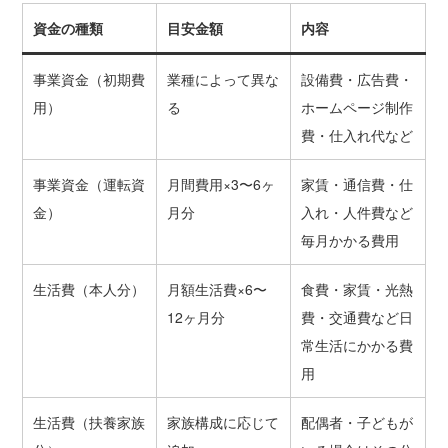
資金の種類
目安金額
内容
事業資金（初期費
業種によって異な
設備費・広告費・
用）
る
ホームページ制作
費・仕入れ代など
事業資金（運転資
月間費用×3〜6ヶ
家賃・通信費・仕
金）
月分
入れ・人件費など
毎月かかる費用
生活費（本人分）
月額生活費×6〜
食費・家賃・光熱
12ヶ月分
費・交通費など日
常生活にかかる費
用
生活費（扶養家族
家族構成に応じて
配偶者・子どもが