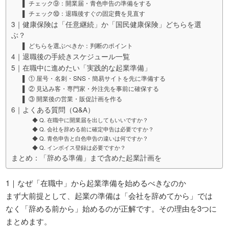
▌ チェック⑨：開業届・青色申告の準備をする
▌ チェック⑩：退職後すぐの固定費を見直す
3｜健康保険は「任意継続」か「国民健康保険」どちらを選
ぶ？
▌ どちらを選ぶべきか：判断のポイント
4｜退職後の手続きスケジュール一覧
5｜在職中に進めたい「実践的な起業準備」
▌ ① 屋号・名刺・SNS・簡易サイトを先に準備する
▌ ② 見込み客・専門家・外注先を事前に確保する
▌ ③ 開業後の営業・販促計画を作る
6｜よくある質問（Q&A）
◆ Q. 在職中に開業届を出してもいいですか？
◆ Q. 会社を辞める前に確定申告は必要ですか？
◆ Q. 青色申告と白色申告の違いは何ですか？
◆ Q. インボイス登録は必要ですか？
まとめ：「辞める準備」まで含めた起業計画を
1｜なぜ「在職中」から起業準備を始めるべきなのか
まず大前提として、起業の準備は「会社を辞めてから」では
なく「辞める前から」始めるのが正解です。その理由を3つに
まとめます。