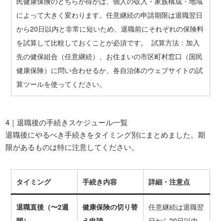
民健康保険のどちらが得かは、個人の収入・家族構成・地域
によって大きく変わります。任意継続の申請期限は退職翌日
から20日以内と非常に短いため、退職前にそれぞれの保険料
を試算して比較しておくことが必須です。 試算方法：加入
先の健保組合（任意継続）、お住まいの市区町村窓口（国民
健康保険）に問い合わせるか、各自治体のウェブサイトの試
算ツールを使ってください。
4｜退職後の手続きスケジュール一覧
退職後にやるべき手続きをタイミング別にまとめました。期
限があるものは特に注意してください。
タイミング
手続き内容
詳細・注意点
退職直後（〜2週
健康保険の切り替
任意継続は退職翌
間）
え申請
日から20日以内。