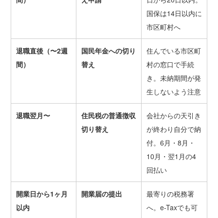
国保は14日以内に
市区町村へ
退職直後（〜2週
国民年金への切り
住んでいる市区町
間）
替え
村の窓口で手続
き。未納期間が発
生しないよう注意
退職翌月〜
住民税の普通徴収
会社からの天引き
切り替え
が終わり自分で納
付。6月・8月・
10月・翌1月の4
回払い
開業日から1ヶ月
開業届の提出
最寄りの税務署
以内
へ。e-Taxでも可