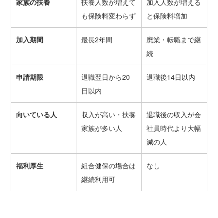
家族の扶養
扶養人数が増えて
加入人数が増える
も保険料変わらず
と保険料増加
加入期間
最長2年間
廃業・転職まで継
続
申請期限
退職翌日から20
退職後14日以内
日以内
向いている人
収入が高い・扶養
退職後の収入が会
家族が多い人
社員時代より大幅
減の人
福利厚生
組合健保の場合は
なし
継続利用可