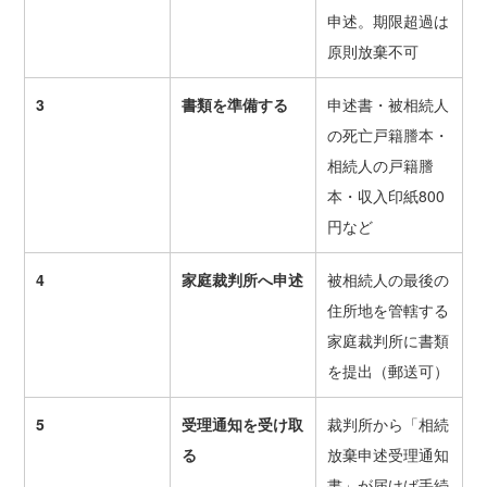
申述。期限超過は
原則放棄不可
3
書類を準備する
申述書・被相続人
の死亡戸籍謄本・
相続人の戸籍謄
本・収入印紙800
円など
4
家庭裁判所へ申述
被相続人の最後の
住所地を管轄する
家庭裁判所に書類
を提出（郵送可）
5
受理通知を受け取
裁判所から「相続
る
放棄申述受理通知
書」が届けば手続