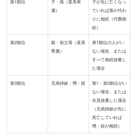
第1順位
子・孫（直系卑
子が先に亡くなっ
属）
ていれば孫が代わ
りに相続（代襲相
続）
第2順位
親・祖父母（直系
第1順位の人がい
尊属）
ない場合、または
すべて相続放棄し
た場合
第3順位
兄弟姉妹・甥・姪
第1・第2順位がい
ない場合、または
全員放棄した場合
（兄弟姉妹が先に
死亡していれば
甥・姪が相続）