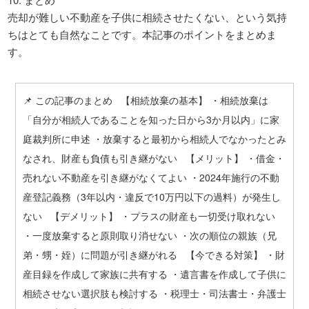
売却が難しい不動産を子供に相続させたくない、という気持
ちはとても自然なことです。本記事のポイントをまとめま
す。
📌 この記事のまとめ 【相続放棄の基本】 ・相続放棄は
「自分が相続人であることを知った日から3か月以内」に家
庭裁判所に申述 ・放棄すると最初から相続人でなかったとみ
なされ、財産も負債も引き継がない 【メリット】 ・借金・
売れない不動産を引き継がなくてよい ・2024年施行の不動
産登記義務（3年以内・違反で10万円以下の過料）が発生し
ない 【デメリット】 ・プラスの財産も一切受け取れない
・一度放棄すると原則取り消せない ・次の順位の親族（兄
弟・甥・姪）に問題が引き継がれる 【今できる対策】 ・財
産目録を作成して家族に共有する ・遺言書を作成して子供に
相続させない選択肢も検討する ・税理士・司法書士・弁護士