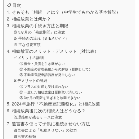
📋 目次
1. そもそも「相続」とは？（中学生でもわかる基本解説）
2. 相続放棄とは何か？
3. 相続放棄の手続き方法と期限
⏰ 3か月の「熟慮期間」に注意！
📝 手続きの流れ（STEPガイド）
📄 主な必要書類
4. 相続放棄のメリット・デメリット（対比表）
✅ メリットの詳細
① 借金・負債を引き継がない
② 不動産の管理義務からの解放（原則として）
③ 不動産登記申請義務が発生しない
❌ デメリットの詳細
① プラスの財産も受け取れない
② 一度した相続放棄は原則取り消せない
③ 3か月の期限を過ぎると放棄できない
5. 2024年施行「不動産登記義務化」と相続放棄
6. 相続放棄後に次の相続人はどうなる？
管理義務が残るケースに注意
7. 遺言書を使って子供に相続させない方法
遺言書による「相続させない」の効力
遺言書の種類