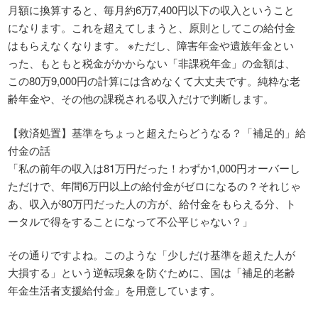
月額に換算すると、毎月約6万7,400円以下の収入ということ
になります。これを超えてしまうと、原則としてこの給付金
はもらえなくなります。 ※ただし、障害年金や遺族年金とい
った、もともと税金がかからない「非課税年金」の金額は、
この80万9,000円の計算には含めなくて大丈夫です。純粋な老
齢年金や、その他の課税される収入だけで判断します。
【救済処置】基準をちょっと超えたらどうなる？「補足的」給
付金の話
「私の前年の収入は81万円だった！わずか1,000円オーバーし
ただけで、年間6万円以上の給付金がゼロになるの？それじゃ
あ、収入が80万円だった人の方が、給付金をもらえる分、ト
ータルで得をすることになって不公平じゃない？」
その通りですよね。このような「少しだけ基準を超えた人が
大損する」という逆転現象を防ぐために、国は「補足的老齢
年金生活者支援給付金」を用意しています。