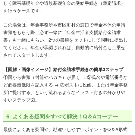
しく障害基礎年金や遺族基礎年金の受給手続き（裁定請求）
を行うケースです。
この場合は、年金事務所や市区町村の窓口で年金本体の申請
書類をもらう際、必ず一緒に「年金生活者支援給付金請求
書」も一緒にもらい、2つの書類をセットにして同時に提出し
てください。年金が承認されれば、自動的に給付金も上乗せ
されてスタートします。
【図解・画像イメージ】給付金請求手続きの簡単3ステップ
①国から書類（封筒やハガキ）が届く → ②氏名や電話番号な
ど必要最低限を記入する → ③ポストに投函、または年金事務
所に提出する、という流れるようなイラスト付きの分かりや
すいステップ図。
6. よくある疑問をすべて解決！Q＆Aコーナー
最後によくある疑問や、勘違いしやすいポイントをQ＆A形式