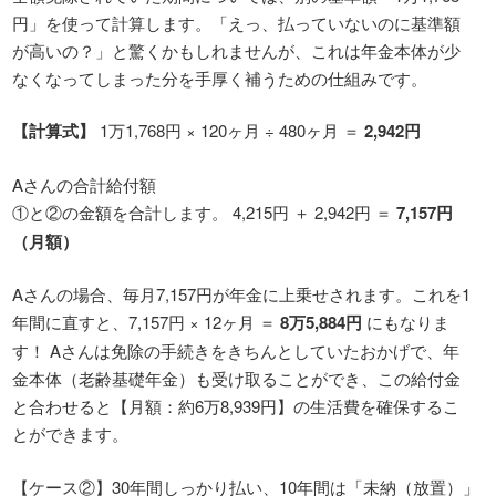
円」を使って計算します。「えっ、払っていないのに基準額
が高いの？」と驚くかもしれませんが、これは年金本体が少
なくなってしまった分を手厚く補うための仕組みです。
【計算式】
1万1,768円 × 120ヶ月 ÷ 480ヶ月 ＝
2,942円
Aさんの合計給付額
①と②の金額を合計します。 4,215円 ＋ 2,942円 ＝
7,157円
（月額）
Aさんの場合、毎月7,157円が年金に上乗せされます。これを1
年間に直すと、7,157円 × 12ヶ月 ＝
8万5,884円
にもなりま
す！ Aさんは免除の手続きをきちんとしていたおかげで、年
金本体（老齢基礎年金）も受け取ることができ、この給付金
と合わせると【月額：約6万8,939円】の生活費を確保するこ
とができます。
【ケース②】30年間しっかり払い、10年間は「未納（放置）」