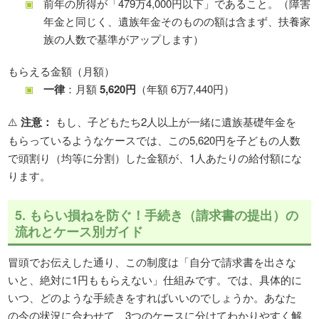
前年の所得が「479万4,000円以下」であること。（障害
年金と同じく、遺族年金そのものの額は含まず、扶養家
族の人数で基準がアップします）
もらえる金額（月額）
一律
：月額
5,620円
（年額 6万7,440円）
⚠️
注意：
もし、子どもたち2人以上が一緒に遺族基礎年金を
もらっているようなケースでは、この5,620円を子どもの人数
で頭割り（均等に分割）した金額が、1人あたりの給付額にな
ります。
5. もらい損ねを防ぐ！手続き（請求書の提出）の
流れとケース別ガイド
冒頭でお伝えした通り、この制度は「自分で請求書を出さな
いと、絶対に1円ももらえない」仕組みです。では、具体的に
いつ、どのような手続きをすればいいのでしょうか。あなた
の今の状況に合わせて、3つのケースに分けてわかりやすく解