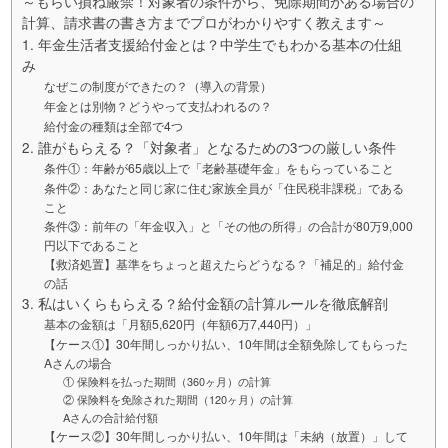
～もらい損ね厳禁！対象者の条件から、免除期間がある場合の
計算、請求書の書き方までプロがわかりやすく教えます～
1. 年金生活者支援給付金とは？中学生でもわかる基本の仕組
み
なぜこの制度ができたの？（導入の背景）
年金とは別物？どうやって支払われるの？
給付金の種類は全部で4つ
2. 誰がもらえる？「対象者」となるための3つの厳しい条件
条件①：年齢が65歳以上で「老齢基礎年金」をもらっていること
条件②：あなたと同じ家に住む家族全員が「住民税非課税」である
こと
条件③：前年の「年金収入」と「その他の所得」の合計が80万9,000
円以下であること
【救済処置】基準をちょっと超えたらどうなる？「補足的」給付金
の話
3. 私はいくらもらえる？給付金額の計算ルールを徹底解剖
基本の金額は「月額5,620円（年額6万7,440円）」
【ケース①】30年間しっかり払い、10年間は全額免除してもらった
Aさんの場合
① 保険料を払った期間（360ヶ月）の計算
② 保険料を免除された期間（120ヶ月）の計算
Aさんの合計給付額
【ケース②】30年間しっかり払い、10年間は「未納（放置）」して