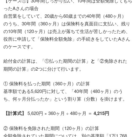
【ケース①】30年間しっかり払い、10年間は全額免除してもら
ったAさんの場合
自営業をしていて、20歳から60歳までの40年間（480ヶ月）
のうち、30年間（360ヶ月）は保険料を真面目に支払い、残り
の10年間（120ヶ月）は売上が落ちて生活が苦しかったため、
役所に申請して「保険料全額免除」の手続きをしていたAさん
のケースです。
給付金の計算は、「①払った期間の計算」
と
「②免除された
期間の計算」の2つに分けて行います。
① 保険料を払った期間（360ヶ月）の計算
基準額である5,620円に対して、「40年間（480ヶ月）のう
ち、何ヶ月分払ったか」という割り算（分数）を掛けます。
【計算式】
5,620円 × 360ヶ月 ÷ 480ヶ月 ＝
4,215円
② 保険料を免除された期間（120ヶ月）の計算
全額免除されていた期間については、別の基準額「1万1,768