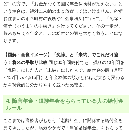
ど）の方で、「お金がなくて国民年金保険料が払えない」と
いう場合は、絶対に未納のまま放置してはいけません。必ず
お住まいの市区町村の役所や年金事務所に行って、「免除・
猶予（ゆうよ）の手続き」を行ってください。その一歩が、
将来もらえる年金と、この給付金の額を大きく救うことにな
ります。
【図解・画像イメージ】「免除」と「未納」でこれだけ違
う！将来の手取り比較
同じ30年間納付でも、残りの10年間を
『免除』にした人と『未納』にした人で、給付金の額（月額
7,157円 vs 4,215円）と年金本体の額がどれほど大きく変わる
かを視覚的に分かりやすく並べた比較図。
4. 障害年金・遺族年金をもらっている人の給付金
ルール
ここまでは高齢者がもらう「老齢年金」に関係する給付金を
見てきましたが、病気やケガで「障害基礎年金」をもらって