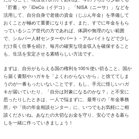
「貯蓄」や「iDeCo（イデコ）」「NISA（ニーサ）」などを
活用して、自分自身で老後の資金（じぶん年金）を準備して
おくことが極めて重要になります。また、すでに年金をもら
っているシニア世代の方であれば、体調や無理のない範囲
で、シルバー人材センターやパート・アルバイトなどで少し
だけ長く仕事を続け、毎月の確実な現金収入を確保すること
も、生活を安定させる素晴らしい方法です。
まずは、自分がもらえる国の権利を100％使い切ること。国か
ら届く書類やハガキを「よくわからないから」と捨ててしま
うのが一番もったいないことです。もし、手元に怪しいハガ
キが届いていたり、「自分は対象になるのかな？」と不安に
思ったりしたときは、一人で悩まずに、最寄りの「年金事務
所」や「街の年金相談センター」に、いつでもお気軽にご相
談くださいね。あなたの大切なお金を守り、安心できる暮ら
しを一緒に作っていきましょう！