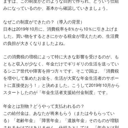
まずは、この制度がどのような目的で作られ、どういう仕組
みになっているのか、基本から確認していきましょう。
なぜこの制度ができたの？（導入の背景）
日本は2019年10月に、消費税率を8％から10％に引き上げま
した。買い物をするときにかかる税金が増えたため、生活費
の負担が大きくなりましたよね。
この消費税の増税によって特に大きな影響を受けるのが、も
ともと収入が少なく、年金だけでギリギリの生活を送ってい
るシニア世代や障害を持つ方々です。そこで国は、「消費税
を増やして集めたお金を、生活が大変な年金生活者のサポー
トに直接使おう！」と決めました。こうして2019年10月から
スタートしたのが「年金生活者支援給付金制度」です。
年金とは別物？どうやって支払われるの？
この給付金は、あなたが将来もらう（または今もらってい
る）「老齢年金」「障害年金」「遺族年金」そのものが増額
されるわけではありません。仕組みとしては、「年金とは別