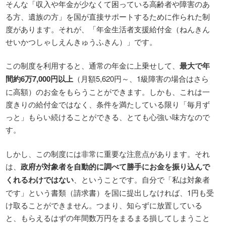
そんな「収入や年金が少なくて困っている高齢者や障害のあ
る方、遺族の方」を国が直接サポートするために作られた制
度があります。それが、「年金生活者支援給付金（ねんきん
せいかつしゃしえんきゅうふきん）」です。
この制度を利用すると、通常の年金に上乗せして、
最大で年
間約6万7,000円以上
（月額5,620円～、1級障害の場合はさら
に高額）のお金をもらうことができます。しかも、これは一
度きりの給付金ではなく、条件を満たしている限り「毎月ず
っと」もらい続けることができる、とても心強い味方なので
す。
しかし、この制度には非常に重要な注意点があります。それ
は、
政府が対象者を自動的に調べて勝手にお金を振り込んで
くれるわけではない
、ということです。自分で「私は対象者
です」という書類（請求書）を国に提出しなければ、1円も受
け取ることができません。つまり、知らずに放置している
と、もらえるはずの年間数万円をまるまる損してしまうこと