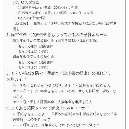
いたBさんの場合
① 保険料を払った期間（360ヶ月）の計算
② 保険料を未納（放置）した期間（120ヶ月）の計算
Bさんの合計給付額
【超重要】「免除」と「未納」の大きな格差！払えない時は必ず申
請を
4. 障害年金・遺族年金をもらっている人の給付金ルール
障害年金生活者支援給付金（障害等級1級・2級が対象）
もらえる条件（受給要件）
もらえる金額（月額）
遺族年金生活者支援給付金
もらえる条件（受給要件）
もらえる金額（月額）
5. もらい損ねを防ぐ！手続き（請求書の提出）の流れとケー
ス別ガイド
ケース①：これから65歳になり、新しく年金をもらい始める人
ケース②：すでに年金をもらっているが、新しく住民税非課税にな
った人
ケース③：新しく障害年金・遺族年金を申請する人
6. よくある疑問をすべて解決！Q＆Aコーナー
Q. 手続きをするときに、住民税の証明書や非課税証明書などの「添
付書類」は必要ですか？
Q. この手続きは、毎年やらなければいけないのですか？