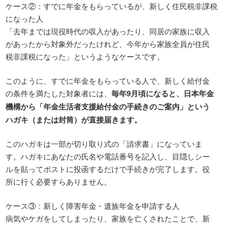
ケース②：すでに年金をもらっているが、新しく住民税非課税
になった人
「去年までは現役時代の収入があったり、同居の家族に収入
があったから対象外だったけれど、今年から家族全員が住民
税非課税になった」というようなケースです。
このように、すでに年金をもらっている人で、新しく給付金
の条件を満たした対象者には、
毎年9月頃になると、日本年金
機構から「年金生活者支援給付金の手続きのご案内」という
ハガキ（または封筒）が直接届きます。
このハガキは一部が切り取り式の「請求書」になっていま
す。ハガキにあなたの氏名や電話番号を記入し、目隠しシー
ルを貼ってポストに投函するだけで手続きが完了します。役
所に行く必要すらありません。
ケース③：新しく障害年金・遺族年金を申請する人
病気やケガをしてしまったり、家族を亡くされたことで、新