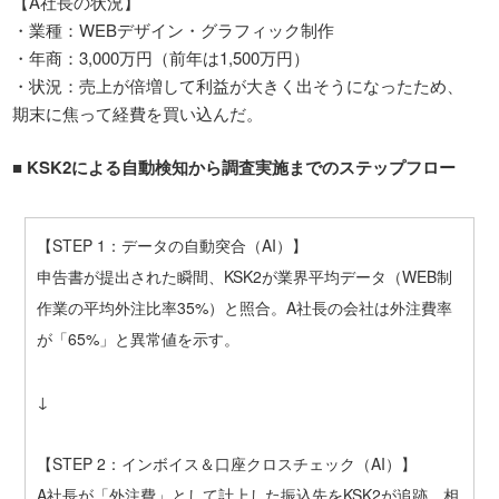
【A社長の状況】
・業種：WEBデザイン・グラフィック制作
・年商：3,000万円（前年は1,500万円）
・状況：売上が倍増して利益が大きく出そうになったため、
期末に焦って経費を買い込んだ。
■ KSK2
による自動検知から調査実施までのステップフロー
【STEP 1：データの自動突合（AI）】
申告書が提出された瞬間、KSK2が業界平均データ（WEB制
作業の平均外注比率35%）と照合。A社長の会社は外注費率
が「65%」と異常値を示す。
↓
【STEP 2：インボイス＆口座クロスチェック（AI）】
A社長が「外注費」として計上した振込先をKSK2が追跡。相