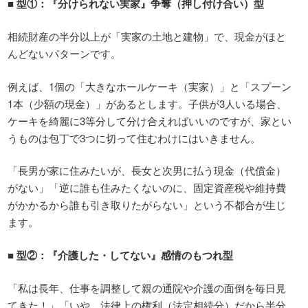
■
型
①
：『分けられない実家』争奪（押し付け合い）型
相続財産の半分以上が「実家の土地と建物」で、現金がほと
んどないパターンです。
例えば、1個の「大きなホールケーキ（実家）」と「スプーン
1本（少額の現金）」があるとします。子供が3人いる場合、
ケーキを綺麗に3等分して分け合えればいいのですが、家とい
うものは包丁で3つに切って住むわけにはいきません。
「長男が家に住みたいが、長女と次男に払う現金（代償金）
がない」「逆に誰も住みたくないのに、固定資産税や維持費
がかかるから誰も引き取りたがらない」という不都合が生じ
ます。
■
型
②
：『介護した・してない』感情のもつれ型
「私は長年、仕事を調整して親の通院や介護の面倒を毎日見
てきた！」「いや、法律上の権利（法定相続分）だから半分