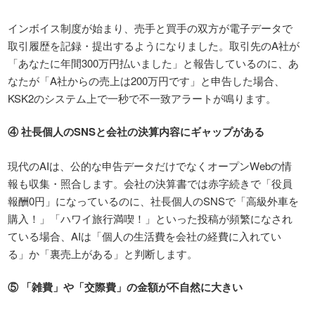
インボイス制度が始まり、売手と買手の双方が電子データで
取引履歴を記録・提出するようになりました。取引先のA社が
「あなたに年間300万円払いました」と報告しているのに、あ
なたが「A社からの売上は200万円です」と申告した場合、
KSK2のシステム上で一秒で不一致アラートが鳴ります。
④
社長個人の
SNS
と会社の決算内容にギャップがある
現代のAIは、公的な申告データだけでなくオープンWebの情
報も収集・照合します。会社の決算書では赤字続きで「役員
報酬0円」になっているのに、社長個人のSNSで「高級外車を
購入！」「ハワイ旅行満喫！」といった投稿が頻繁になされ
ている場合、AIは「個人の生活費を会社の経費に入れてい
る」か「裏売上がある」と判断します。
⑤
「雑費」や「交際費」の金額が不自然に大きい