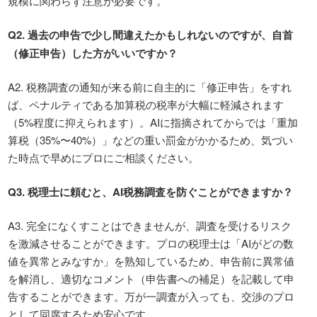
規模に関わらず注意が必要です。
Q2.
過去の申告で少し間違えたかもしれないのですが、自首
（修正申告）した方がいいですか？
A2. 税務調査の通知が来る前に自主的に「修正申告」をすれ
ば、ペナルティである加算税の税率が大幅に軽減されます
（5%程度に抑えられます）。AIに指摘されてからでは「重加
算税（35%〜40%）」などの重い罰金がかかるため、気づい
た時点で早めにプロにご相談ください。
Q3.
税理士に頼むと、
AI
税務調査を防ぐことができますか？
A3. 完全になくすことはできませんが、調査を受けるリスク
を激減させることができます。プロの税理士は「AIがどの数
値を異常とみなすか」を熟知しているため、申告前に異常値
を解消し、適切なコメント（申告書への補足）を記載して申
告することができます。万が一調査が入っても、交渉のプロ
として同席するため安心です。