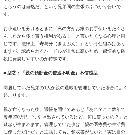
もらうのは当然だ」という兄弟間の主張のぶつかり合いで
す。
お小遣いを分けるときに「私の方がお家のお手伝いをたくさ
んしたから多く貰う権利がある！」と言いたくなる心理と同
じです。法律上『寄与分（きよぶん）』という仕組みはあり
ますが、認められるハードルが非常に高いため、感情的な確
執に発展しやすいのが特徴です。
■
型
③
：『親の預貯金の使途不明金』不信感型
同居していた兄弟の1人が親の通帳を管理していた場合によく
起こります。
親が亡くなった後、通帳を開いてみると「あれ？ここ数年で
毎年200万円ずつ引き出されているけど、何に使ったの？」と
疑念が生まれます。管理していた側は「親の医療費や生活費
に使っただけだ」と主張しても、領収書がないと「実は自分