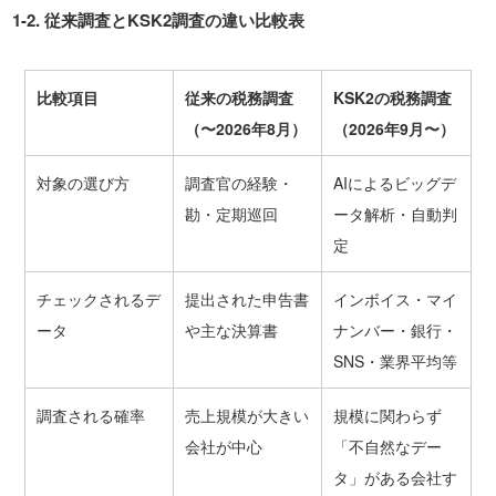
1-2.
従来調査と
KSK2
調査の違い比較表
比較項目
従来の税務調査
KSK2
の税務調査
（〜
2026
年
8
月）
（
2026
年
9
月〜）
対象の選び方
調査官の経験・
AIによるビッグデ
勘・定期巡回
ータ解析・自動判
定
チェックされるデ
提出された申告書
インボイス・マイ
ータ
や主な決算書
ナンバー・銀行・
SNS・業界平均等
調査される確率
売上規模が大きい
規模に関わらず
会社が中心
「不自然なデー
タ」がある会社す