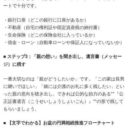
ートで十分です。
・銀行口座（どこの銀行に口座があるか）
・不動産（自宅の権利証や固定資産税の納付書）
・生命保険（どこの保険会社に入っているか）
・借金・ローン（自動車ローンや保証人になっていないか）
■
ステップ
3
：「親の想い」を聞き出し、遺言書（メッセー
ジ）に残す
一番大切なのは「親がどうしたいか」です。「この家は長男
に継いでほしい」「娘には介護のお礼に多く残したい」とい
った親の意向を聴き出し、できれば公的な効力のある**『公
正証書遺言（こうせいしょうしょいごん）』**の形で残して
もらいましょう。
■
【文字でわかる】お盆の円満相続推進フローチャート