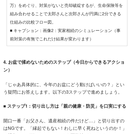
万）をめぐり、対策がないと売却破綻するが、生命保険等を
組み合わせることで太郎さんと次郎さんが円満に2分できる
仕組みの比較フロー図。
■
キャプション：画像
2
：実家相続のシミュレーション（事
前対策の有無でこれだけ結果が変わります）
4.
お盆で揉めないためのステップ（今日からできるアクショ
ン）
「じゃあ具体的に、今年のお盆にどう動けばいいの？」とい
う疑問にお答えします。以下の3ステップで進めましょう。
■
ステップ
1
：切り出し方は「親の健康・防災」を口実にする
開口一番「お父さん、遺産相続の件だけど…」と切り出すの
はNGです。「縁起でもない！わしに早く死ねというのか！」