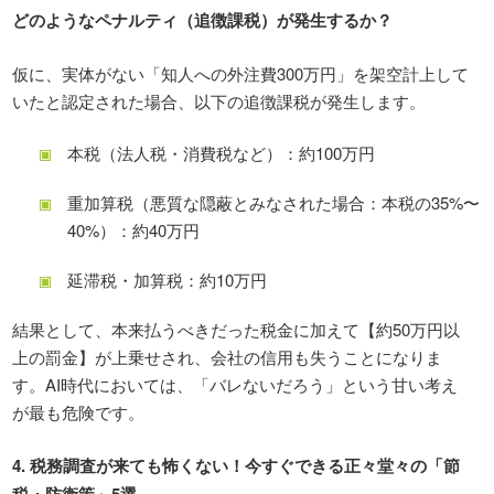
どのようなペナルティ（追徴課税）が発生するか？
仮に、実体がない「知人への外注費300万円」を架空計上して
いたと認定された場合、以下の追徴課税が発生します。
本税（法人税・消費税など）：約100万円
重加算税（悪質な隠蔽とみなされた場合：本税の35%〜
40%）：約40万円
延滞税・加算税：約10万円
結果として、本来払うべきだった税金に加えて【約50万円以
上の罰金】が上乗せされ、会社の信用も失うことになりま
す。AI時代においては、「バレないだろう」という甘い考え
が最も危険です。
4.
税務調査が来ても怖くない！今すぐできる正々堂々の「節
税・防衛策」
5
選