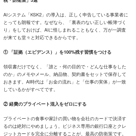
AIシステム「KSK2」の導入は、正しく申告している事業者に
とっても朗報です。なぜなら、「裏表のない正しい帳簿づく
り」をしておけば、AIに怪しまれることもなく、万が一調査
が来ても堂々と対応できるからです。
①
「証拠（エビデンス）」を
100%
残す習慣をつける
領収書だけでなく、「誰と・何の目的で・どんな仕事をした
のか」のメモやメール、納品物、契約書をセットで保存して
おきます。AI時代は「お金の流れ」と「仕事の実体」が一致
しているかがすべてです。
②
経費のプライベート混入をゼロにする
プライベートの食事や家計の買い物を会社のカードで決済す
るのは絶対にやめましょう。ビジネス専用の銀行口座とクレ
ジットカードを完全に分離することが、最高の防衛策です。