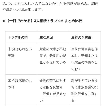
のポケットに入れたのではないか」と不信感が膨らみ、調停
や裁判へと泥沼化します。
■
【一目でわかる】
3
大相続トラブルのまとめ比較
トラブルの型
主な原因
最善の予防策
① 分けられない
財産の大半が不動
生前に遺言書を作
実家
産で、分割用の現
成し、売却または
金が不足している
代償金の準備をし
ておく
② 介護感情のも
介護の苦労に対す
親が生きているう
つれ
る法的な見返り
ちに家族会議で役
（評価）が見えな
割と評価を共有す
い
る