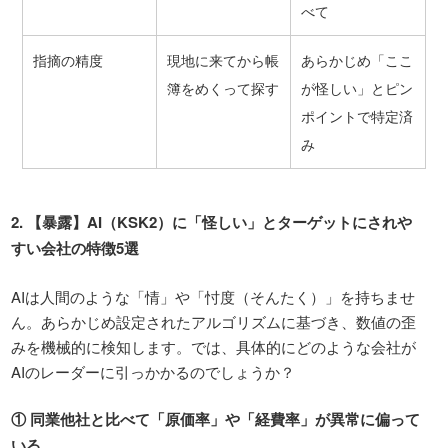
べて
指摘の精度
現地に来てから帳
あらかじめ「ここ
簿をめくって探す
が怪しい」とピン
ポイントで特定済
み
2.
【暴露】
AI
（
KSK2
）に「怪しい」とターゲットにされや
すい会社の特徴
5
選
AIは人間のような「情」や「忖度（そんたく）」を持ちませ
ん。あらかじめ設定されたアルゴリズムに基づき、数値の歪
みを機械的に検知します。では、具体的にどのような会社が
AIのレーダーに引っかかるのでしょうか？
①
同業他社と比べて「原価率」や「経費率」が異常に偏って
いる