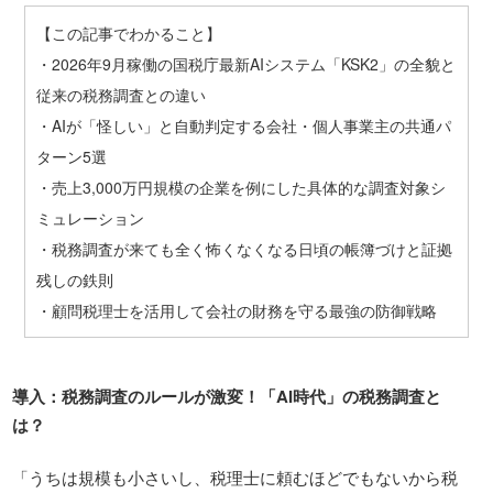
【この記事でわかること】
・2026年9月稼働の国税庁最新AIシステム「KSK2」の全貌と
従来の税務調査との違い
・AIが「怪しい」と自動判定する会社・個人事業主の共通パ
ターン5選
・売上3,000万円規模の企業を例にした具体的な調査対象シ
ミュレーション
・税務調査が来ても全く怖くなくなる日頃の帳簿づけと証拠
残しの鉄則
・顧問税理士を活用して会社の財務を守る最強の防御戦略
導入：税務調査のルールが激変！「
AI
時代」の税務調査と
は？
「うちは規模も小さいし、税理士に頼むほどでもないから税