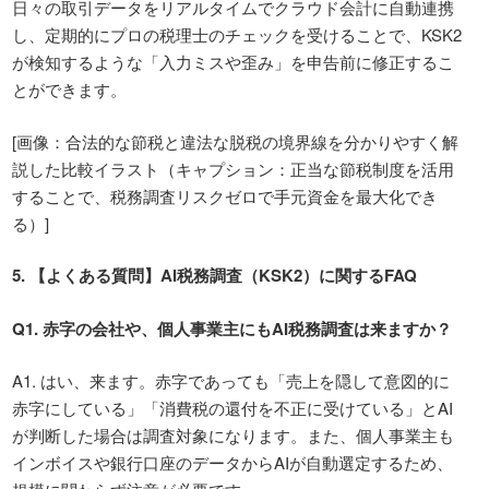
日々の取引データをリアルタイムでクラウド会計に自動連携
し、定期的にプロの税理士のチェックを受けることで、KSK2
が検知するような「入力ミスや歪み」を申告前に修正するこ
とができます。
[
画像：合法的な節税と違法な脱税の境界線を分かりやすく解
説した比較イラスト（キャプション：正当な節税制度を活用
することで、税務調査リスクゼロで手元資金を最大化でき
る）
]
5.
【よくある質問】
AI
税務調査（
KSK2
）に関する
FAQ
Q1.
赤字の会社や、個人事業主にも
AI
税務調査は来ますか？
A1. はい、来ます。赤字であっても「売上を隠して意図的に
赤字にしている」「消費税の還付を不正に受けている」とAI
が判断した場合は調査対象になります。また、個人事業主も
インボイスや銀行口座のデータからAIが自動選定するため、