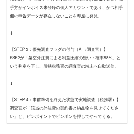
手方がインボイス未登録の個人アカウントであり、かつ相手
側の申告データが存在しないことを即座に発見。
↓
【STEP 3：優先調査フラグの付与（AI→調査官）】
KSK2が「架空外注費による利益圧縮の疑い：確率88%」と
いう判定を下し、所轄税務署の調査官の端末へ自動送信。
↓
【STEP 4：事前準備を終えた状態で実地調査（税務署）】
調査官が「該当の外注費の契約書と納品物を見せてくださ
い」と、ピンポイントでピンポンを押してやってくる。