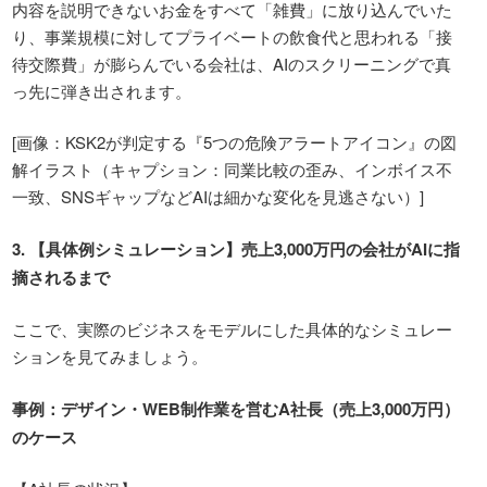
内容を説明できないお金をすべて「雑費」に放り込んでいた
り、事業規模に対してプライベートの飲食代と思われる「接
待交際費」が膨らんでいる会社は、AIのスクリーニングで真
っ先に弾き出されます。
[
画像：
KSK2
が判定する『
5
つの危険アラートアイコン』の図
解イラスト（キャプション：同業比較の歪み、インボイス不
一致、
SNS
ギャップなど
AI
は細かな変化を見逃さない）
]
3.
【具体例シミュレーション】売上
3,000
万円の会社が
AI
に指
摘されるまで
ここで、実際のビジネスをモデルにした具体的なシミュレー
ションを見てみましょう。
事例：デザイン・
WEB
制作業を営む
A
社長（売上
3,000
万円）
のケース