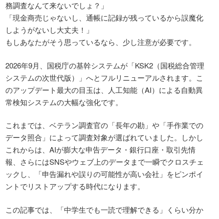
務調査なんて来ないでしょ？」
「現金商売じゃないし、通帳に記録が残っているから誤魔化
しようがないし大丈夫！」
もしあなたがそう思っているなら、少し注意が必要です。
2026年9月、国税庁の基幹システムが「KSK2（国税総合管理
システムの次世代版）」へとフルリニューアルされます。こ
のアップデート最大の目玉は、人工知能（AI）による自動異
常検知システムの大幅な強化です。
これまでは、ベテラン調査官の「長年の勘」や「手作業での
データ照合」によって調査対象が選ばれていました。しかし
これからは、AIが膨大な申告データ・銀行口座・取引先情
報、さらにはSNSやウェブ上のデータまで一瞬でクロスチェ
ックし、「申告漏れや誤りの可能性が高い会社」をピンポイ
ントでリストアップする時代になります。
この記事では、「中学生でも一読で理解できる」くらい分か