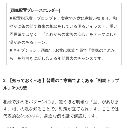
[
画像配置プレースホルダー
]
■ 配置指示案・プロンプト：実家でお盆に家族が集まり、和
やかに茶の間で将来の相談をしている明るいイラスト。重い
雰囲気ではなく、『これからの家族の安心』をテーマにした
温かみのあるトーン。
■
キャプション：画像
1
：お盆は家族全員で「実家のこれか
ら」を前向きに話し合える年間最大のチャンスです。
2.
【知っておくべき】普通のご家庭でよくある「相続トラブ
ル」
3
つの型
相続で揉めるパターンには、驚くほど明確な「型」がありま
す。相手の敵を知ることで、対策が立てられます。ここでは
代表的な3つの型を、身近な例え話で解説します。