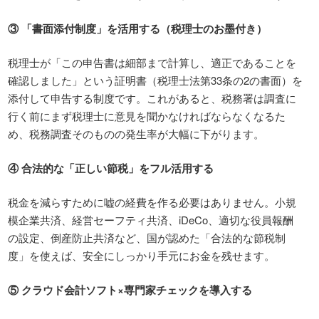
③
「書面添付制度」を活用する（税理士のお墨付き）
税理士が「この申告書は細部まで計算し、適正であることを
確認しました」という証明書（税理士法第33条の2の書面）を
添付して申告する制度です。これがあると、税務署は調査に
行く前にまず税理士に意見を聞かなければならなくなるた
め、税務調査そのものの発生率が大幅に下がります。
④
合法的な「正しい節税」をフル活用する
税金を減らすために嘘の経費を作る必要はありません。小規
模企業共済、経営セーフティ共済、iDeCo、適切な役員報酬
の設定、倒産防止共済など、国が認めた「合法的な節税制
度」を使えば、安全にしっかり手元にお金を残せます。
⑤
クラウド会計ソフト
×
専門家チェックを導入する