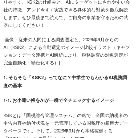
りやすく、KSK2の仕組みと、AIにターゲットにされやすい会
社の特徴、アンド今すぐ実践できる具体的な対策を徹底解説
します。ぜひ最後まで読んで、ご自身の事業を守るための武
器にしてください！
[
画像：従来の人間による調査選定と、
2026
年
9
月からの
AI
（
KSK2
）による自動選定のイメージ比較イラスト（キャプ
ション：データ連携と
AI
解析により、税務調査の対象選定が
完全自動化・精密化する）
]
1.
そもそも「
KSK2
」ってなに？中学生でもわかる
AI
税務調
査の基本
1-1.
お小遣い帳を
AI
が一瞬で全チェックするイメージ
KSKとは「国税総合管理システム」の略で、全国の納税者の
申告内容や納付状況を一元管理している国税庁の超巨大デー
タベースです。そして、2026年9月から本格稼働する