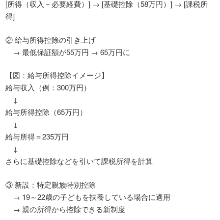
[所得（収入－必要経費）] → [基礎控除（58万円）] → [課税所
得]
② 給与所得控除の引き上げ
→ 最低保証額が55万円 → 65万円に
【図：給与所得控除イメージ】
給与収入（例：300万円）
↓
給与所得控除（65万円）
↓
給与所得＝235万円
↓
さらに基礎控除などを引いて課税所得を計算
③ 新設：特定親族特別控除
→ 19～22歳の子どもを扶養している場合に適用
→ 親の所得から控除できる新制度