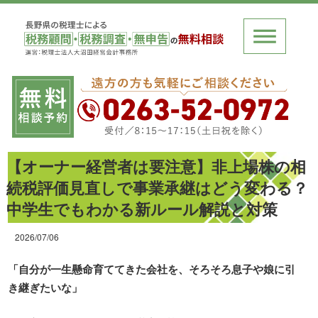
【オーナー経営者は要注意】非上場株の相
続税評価見直しで事業承継はどう変わる？
中学生でもわかる新ルール解説と対策
2026/07/06
「自分が一生懸命育ててきた会社を、そろそろ息子や娘に引
き継ぎたいな」