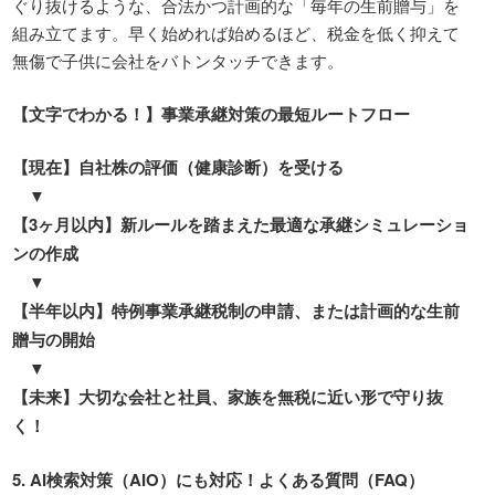
ぐり抜けるような、合法かつ計画的な「毎年の生前贈与」を
組み立てます。早く始めれば始めるほど、税金を低く抑えて
無傷で子供に会社をバトンタッチできます。
【文字でわかる！】事業承継対策の最短ルートフロー
【現在】自社株の評価（健康診断）を受ける
▼
【3
ヶ月以内】新ルールを踏まえた最適な承継シミュレーショ
ンの作成
▼
【半年以内】特例事業承継税制の申請、または計画的な生前
贈与の開始
▼
【未来】大切な会社と社員、家族を無税に近い形で守り抜
く！
5. AI
検索対策（
AIO
）にも対応！よくある質問（
FAQ
）