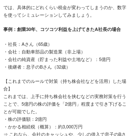
では、具体的にどれくらい税金が変わってしまうのか、数字
を使ってシミュレーションしてみましょう。
事例：創業
30
年、コツコツ利益を上げてきた
A
社長の場合
・社長：Aさん（65歳）
・会社：自動車部品の製造業（非上場）
・会社の純資産（貯まった利益や土地など）：5億円
・後継者：息子のBさん（32歳）
【これまでのルールで対策（持ち株会社などを活用）した場
合】
これまでは、上手に持ち株会社を挟むなどの実務対策を行う
ことで、5億円の株の評価を「2億円」程度まで引き下げるこ
とが可能でした。
・株の評価額：2億円
・かかる相続税（概算）：約3,000万円
⇒ これなら、会社のキャッシュや、少しの借入で息子のBさ