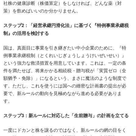
社株の健康診断（株価算定）をしなければ、どんな薬（対
策）を飲めばいいのか分かりません。
ステップ
2
：「経営承継円滑化法」に基づく『特例事業承継税
制』の活用を検討する
国は、真面目に事業を引き継ぎたい中小企業のために、『特
例事業承継税制（とくれいじぎょうしょうけいぜいせい）』
という強力な救済措置を用意しています。これは、一定の条
件を満たせば、将来かかる相続税・贈与税が「実質ゼロ（全
額猶予・免除）」になるという、まさに魔法のような制度で
す。ただし、これを使うには国への緻密な計画書の提出が必
要で、新ルールの動向を見極めながら進める必要がありま
す。
ステップ
3
：新ルールに対応した「生前贈与」の計画を立てる
一度にドカンと株を譲るのではなく、新ルールの網の目をく