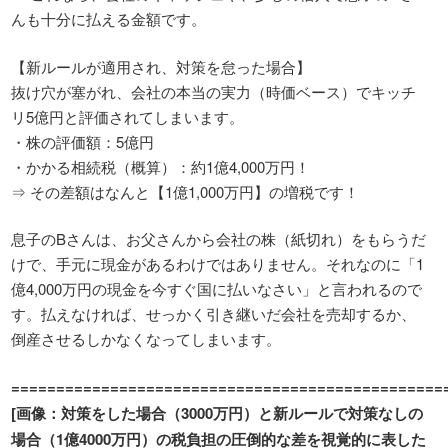
んも十分に払える金額です。
【新ルールが適用され、対策を怠った場合】
抜け穴が塞がれ、会社の本当の実力（時価ベース）でキッチ
リ5億円と評価されてしまいます。
・株の評価額：5億円
・かかる相続税（概算）：約1億4,000万円！
⇒ その差額はなんと【1億1,000万円】の増税です！
息子の
B
さんは、お父さんから会社の株（紙切れ）をもらうだ
けで、手元に現金があるわけではありません。それなのに「
1
億
4,000
万円の現金を今すぐ国に払いなさい」と言われるので
す。払えなければ、せっかく引き継いだ会社を売却するか、
倒産させるしかなくなってしまいます。
================================================
[
画像：対策をした場合（
3000
万円）と新ルールで対策なしの
場合（
1
億
4000
万円）の税負担の圧倒的な差を視覚的に表した