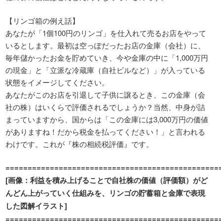
【リンゴ箱の例え話】
あなたが「
1
個
100
円のリンゴ」を仕入れて売るお店をやって
いるとします。最初は空っぽだったお店の金庫（会社）に、
毎年儲かったお金を貯めていき、今や金庫の中に「
1,000
万円
の現金」と「立派な冷蔵庫（自社ビルなど）」が入っている
状態をイメージしてください。
あなたがこのお店を引退して子供に譲るとき、この金庫（会
社の株）はいくらで評価されるでしょうか？当然、中身が詰
まっていますから、国からは「この金庫には
3,000
万円の価値
がありますね！だから税金を払ってください！」と言われる
わけです。これが『株の相続税評価』です。
================================================
[
画像：利益を積み上げることで自社株の価値（評価額）がど
んどん上がっていく仕組みを、リンゴの貯蓄箱と金庫で表現
した図解イラスト
]
================================================