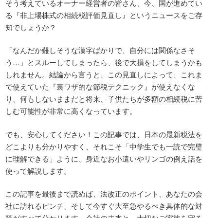
そう考えているオーナー経営者の皆さん、今、国が進めてい
る『非上場株式の相続税評価見直し』というニュースをご存
知でしょうか？
「なんだか難しそうな漢字ばかりで、自分には関係なさそ
う…」とスルーしてしまったら、後で大損をしてしまうかも
しれません。結論から言うと、この見直しによって、これま
で使えていた『裏ワザ的な節税テクニック』が使えなくな
り、何もしないままだと将来、子供たちが多額の相続税に苦
しむ可能性が非常に高くなっています。
でも、安心してください！この記事では、日本の最新税法を
どこよりも分かりやすく、それこそ「中学生でも一読で完璧
に理解できる」ように、身近なお小遣いやリンゴの例え話を
使って解説します。
この記事を最後まで読めば、法改正のポイント、あなたの会
社に訪れるピンチ、そして今すぐ大至急やるべき具体的な対
策がすべて分かります。会社の未来と、大切なご家族を守る